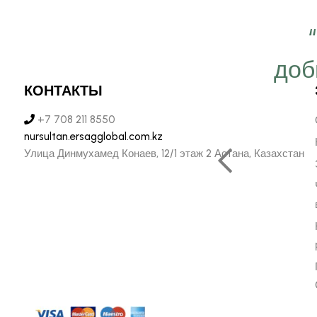
 важно работать ещё
ергичнее, передавая
доб
безграничную веру в
КОНТАКТЫ
ую компанию Эрсаг"
+7 708 211 8550
nursultan.ersagglobal.com.kz
Улица Динмухамед Конаев, 12/1 этаж 2 Астана, Казахстан
ОЛЬФ ПЕЧЕНИЦЫН
ЬНЫЙ ДИРЕКТОР РОССИИ