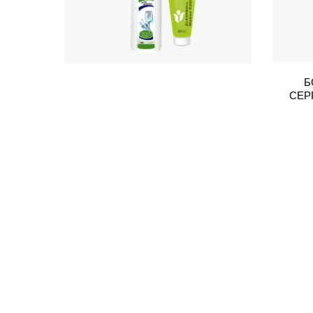
Б
СЕРР