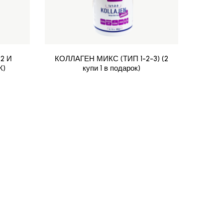
2 И
КОЛЛАГЕН МИКС (ТИП 1-2-3) (2
КУП
К)
купи 1 в подарок)
В ПО
МА