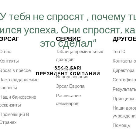
“У тебя не спросят , почему т
ился успеха, Они спросят, ка
ЭРСАГ
СЕРВИС
ДРУГО
это сделал“
О нас
Таблица премиальных
Топ 10
доходов
Контакты
Контакты 
BEKIR SARI
Условия
Эрсаг в прессе
Директора
ПРЕЗИДЕНТ КОМПАНИИ
Использования
Часто задаваемые
Сертифик
Эрсаг Европа
вопросы
Результат
Расписание
Наши банковские
Принципы 
семинаров
реквизиты
Наши дого
Промоакции В
учреждени
Странах
Помощь