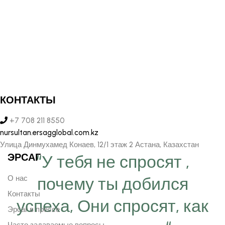
КОНТАКТЫ
+7 708 211 8550
nursultan.ersagglobal.com.kz
Улица Динмухамед Конаев, 12/1 этаж 2 Астана, Казахстан
ЭРСАГ
“У тебя не спросят ,
О нас
почему ты добился
Контакты
успеха, Они спросят, как
Эрсаг в прессе
Часто задаваемые вопросы