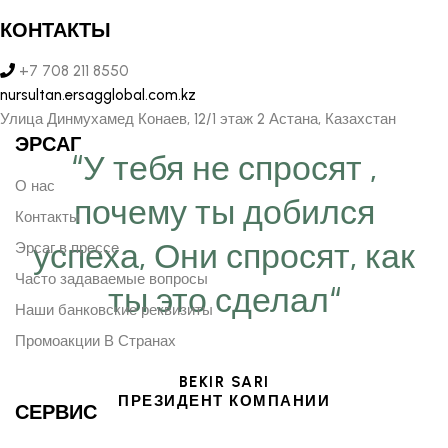
КОНТАКТЫ
+7 708 211 8550
nursultan.ersagglobal.com.kz
Улица Динмухамед Конаев, 12/1 этаж 2 Астана, Казахстан
ЭРСАГ
“У тебя не спросят ,
О нас
почему ты добился
Контакты
успеха, Они спросят, как
Эрсаг в прессе
Часто задаваемые вопросы
ты это сделал“
Наши банковские реквизиты
Промоакции В Странах
BEKIR SARI
ПРЕЗИДЕНТ КОМПАНИИ
СЕРВИС