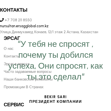
КОНТАКТЫ
+7 708 211 8550
nursultan.ersagglobal.com.kz
Улица Динмухамед Конаев, 12/1 этаж 2 Астана, Казахстан
ЭРСАГ
“У тебя не спросят ,
О нас
почему ты добился
Контакты
успеха, Они спросят, как
Эрсаг в прессе
Часто задаваемые вопросы
ты это сделал“
Наши банковские реквизиты
Промоакции В Странах
BEKIR SARI
ПРЕЗИДЕНТ КОМПАНИИ
СЕРВИС