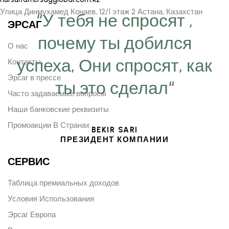
Улица Динмухамед Конаев, 12/1 этаж 2 Астана, Казахстан
“У тебя не спросят ,
ЭРСАГ
почему ты добился
О нас
успеха, Они спросят, как
Контакты
Эрсаг в прессе
ты это сделал“
Часто задаваемые вопросы
Наши банковские реквизиты
Промоакции В Странах
BEKIR SARI
ПРЕЗИДЕНТ КОМПАНИИ
СЕРВИС
Таблица премиальных доходов
Условия Использования
Эрсаг Европа