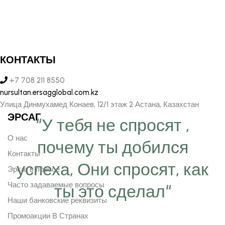
КОНТАКТЫ
+7 708 211 8550
nursultan.ersagglobal.com.kz
Улица Динмухамед Конаев, 12/1 этаж 2 Астана, Казахстан
ЭРСАГ
“У тебя не спросят ,
О нас
почему ты добился
Контакты
успеха, Они спросят, как
Эрсаг в прессе
Часто задаваемые вопросы
ты это сделал“
Наши банковские реквизиты
Промоакции В Странах