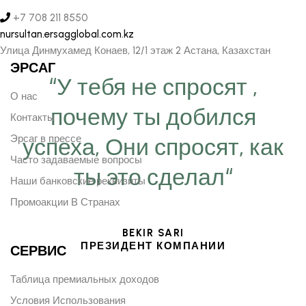
+7 708 211 8550
nursultan.ersagglobal.com.kz
Улица Динмухамед Конаев, 12/1 этаж 2 Астана, Казахстан
ЭРСАГ
“У тебя не спросят ,
О нас
почему ты добился
Контакты
Эрсаг в прессе
успеха, Они спросят, как
Часто задаваемые вопросы
ты это сделал“
Наши банковские реквизиты
Промоакции В Странах
BEKIR SARI
ПРЕЗИДЕНТ КОМПАНИИ
СЕРВИС
Таблица премиальных доходов
Условия Использования