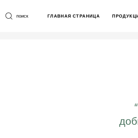
поиск
ГЛАВНАЯ СТРАНИЦА
ПРОДУКЦ
 важно работать ещё
ергичнее, передавая
доб
безграничную веру в