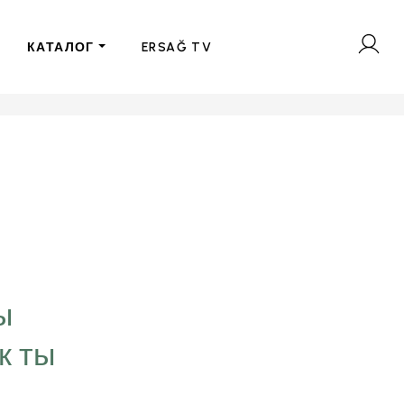
КАТАЛОГ
ERSAĞ TV
“Цель, которую мы
визуализируем в свое
ы
временем превращае
к ты
нашей личности. Мы 