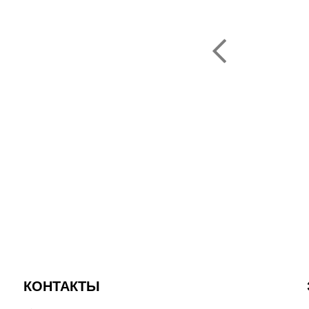
ую компанию Эрсаг"
ОЛЬФ ПЕЧЕНИЦЫН
ЬНЫЙ ДИРЕКТОР РОССИИ
КОНТАКТЫ