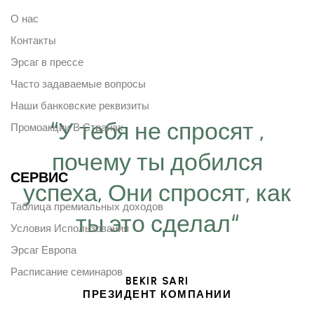
О нас
Контакты
Эрсаг в прессе
Часто задаваемые вопросы
Наши банковские реквизиты
“У тебя не спросят ,
Промоакции В Странах
почему ты добился
СЕРВИС
успеха, Они спросят, как
Таблица премиальных доходов
ты это сделал“
Условия Использования
Эрсаг Европа
Расписание семинаров
BEKIR SARI
ПРЕЗИДЕНТ КОМПАНИИ